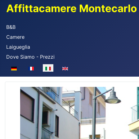
Affittacamere Montecarlo
B&B
Camere
Laigueglia
Dove Siamo - Prezzi
Seleziona la tua lingua